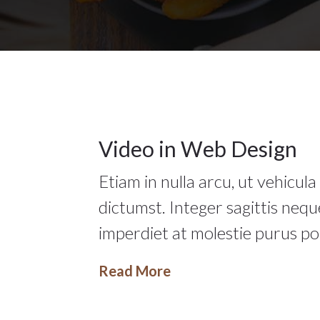
Video
,
Web
Design
10
Video in Web Design
Etiam in nulla arcu, ut vehicul
MAY 2015
dictumst. Integer sagittis neq
imperdiet at molestie purus p
Read More