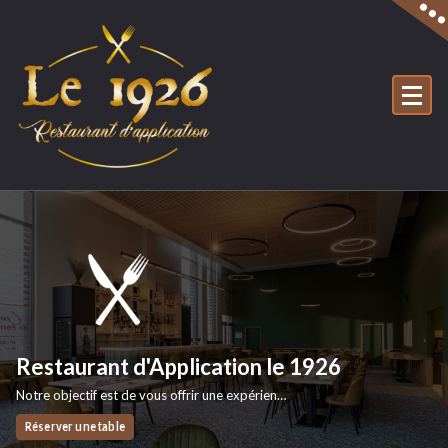
Skip
to
content
Restaurant d'Application le 1926
Notre objectif est de vous offrir une expérience sensorielle, de faire découvrir nos formations et nos savoirs faire.