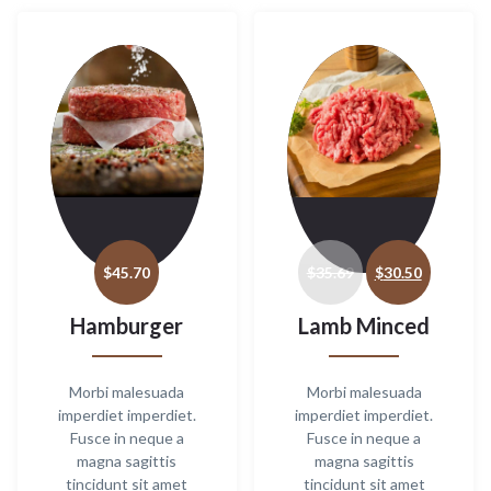
may
may
be
be
chosen
chose
on
on
the
the
product
produ
page
page
Original
Current
price
price
$
45.70
$
35.69
$
30.50
was:
is:
$35.69.
$30.50.
Hamburger
Lamb Minced
Morbi malesuada
Morbi malesuada
imperdiet imperdiet.
imperdiet imperdiet.
Fusce in neque a
Fusce in neque a
magna sagittis
magna sagittis
tincidunt sit amet
tincidunt sit amet