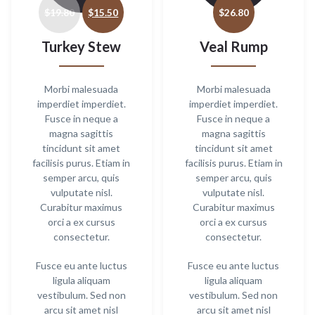
price
price
$
19.80
$
15.50
$
26.80
was:
is:
$19.80.
$15.50.
Turkey Stew
Veal Rump
Morbi malesuada
Morbi malesuada
imperdiet imperdiet.
imperdiet imperdiet.
Fusce in neque a
Fusce in neque a
magna sagittis
magna sagittis
tincidunt sit amet
tincidunt sit amet
facilisis purus. Etiam in
facilisis purus. Etiam in
semper arcu, quis
semper arcu, quis
vulputate nisl.
vulputate nisl.
Curabitur maximus
Curabitur maximus
orci a ex cursus
orci a ex cursus
consectetur.
consectetur.
Fusce eu ante luctus
Fusce eu ante luctus
ligula aliquam
ligula aliquam
vestibulum. Sed non
vestibulum. Sed non
arcu sit amet nisl
arcu sit amet nisl