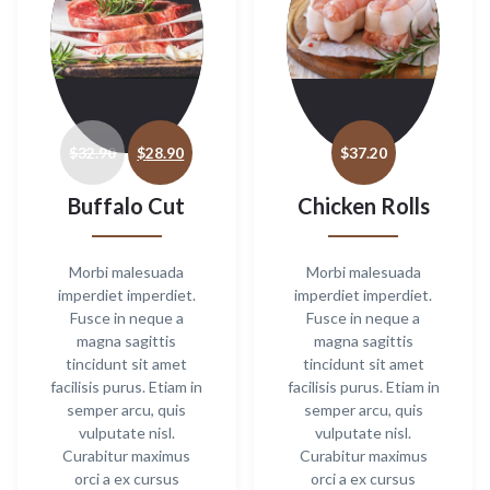
Original
Current
price
price
$
32.90
$
28.90
$
37.20
was:
is:
$32.90.
$28.90.
Buffalo Cut
Chicken Rolls
Morbi malesuada
Morbi malesuada
imperdiet imperdiet.
imperdiet imperdiet.
Fusce in neque a
Fusce in neque a
magna sagittis
magna sagittis
tincidunt sit amet
tincidunt sit amet
facilisis purus. Etiam in
facilisis purus. Etiam in
semper arcu, quis
semper arcu, quis
vulputate nisl.
vulputate nisl.
Curabitur maximus
Curabitur maximus
orci a ex cursus
orci a ex cursus