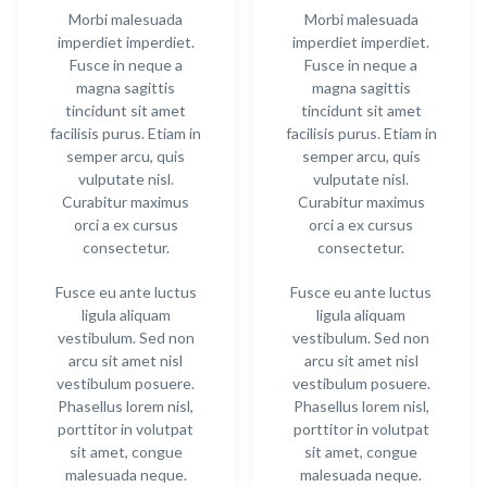
Morbi malesuada
Morbi malesuada
imperdiet imperdiet.
imperdiet imperdiet.
Fusce in neque a
Fusce in neque a
magna sagittis
magna sagittis
tincidunt sit amet
tincidunt sit amet
facilisis purus. Etiam in
facilisis purus. Etiam in
semper arcu, quis
semper arcu, quis
vulputate nisl.
vulputate nisl.
Curabitur maximus
Curabitur maximus
orci a ex cursus
orci a ex cursus
consectetur.
consectetur.
Fusce eu ante luctus
Fusce eu ante luctus
ligula aliquam
ligula aliquam
vestibulum. Sed non
vestibulum. Sed non
arcu sit amet nisl
arcu sit amet nisl
vestibulum posuere.
vestibulum posuere.
Phasellus lorem nisl,
Phasellus lorem nisl,
porttitor in volutpat
porttitor in volutpat
sit amet, congue
sit amet, congue
malesuada neque.
malesuada neque.