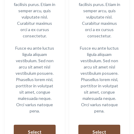
facilisis purus. Etiam in
facilisis purus. Etiam in
semper arcu, quis
semper arcu, quis
vulputate nisl.
vulputate nisl.
Curabitur maximus
Curabitur maximus
orci a ex cursus
orci a ex cursus
consectetur.
consectetur.
Fusce eu ante luctus
Fusce eu ante luctus
ligula aliquam
ligula aliquam
vestibulum. Sed non
vestibulum. Sed non
arcu sit amet nisl
arcu sit amet nisl
vestibulum posuere.
vestibulum posuere.
Phasellus lorem nisl,
Phasellus lorem nisl,
porttitor in volutpat
porttitor in volutpat
sit amet, congue
sit amet, congue
malesuada neque.
malesuada neque.
Orci varius natoque
Orci varius natoque
pena.
pena.
This
This
product
produ
Select
Select