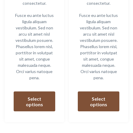
consectetur.
consectetur.
Fusce eu ante luctus
Fusce eu ante luctus
ligula aliquam
ligula aliquam
vestibulum. Sed non
vestibulum. Sed non
arcu sit amet nisl
arcu sit amet nisl
vestibulum posuere.
vestibulum posuere.
Phasellus lorem nisl,
Phasellus lorem nisl,
porttitor in volutpat
porttitor in volutpat
sit amet, congue
sit amet, congue
malesuada neque.
malesuada neque.
Orci varius natoque
Orci varius natoque
pena.
pena.
This
This
product
produ
Select
Select
has
has
options
options
multiple
multip
variants.
variant
The
The
options
option