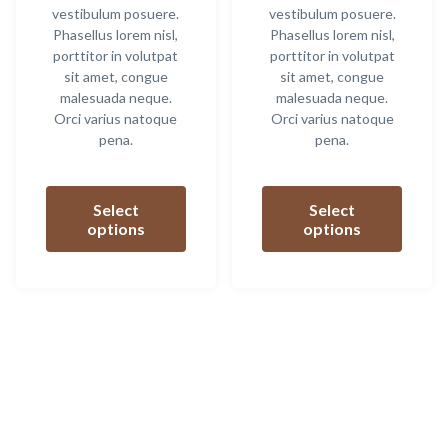
vestibulum posuere.
vestibulum posuere.
Phasellus lorem nisl,
Phasellus lorem nisl,
porttitor in volutpat
porttitor in volutpat
sit amet, congue
sit amet, congue
malesuada neque.
malesuada neque.
Orci varius natoque
Orci varius natoque
pena.
pena.
This
This
product
produ
Select
Select
has
has
options
options
multiple
multip
variants.
variant
The
The
options
option
may
may
be
be
chosen
chose
on
on
the
the