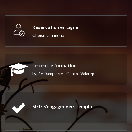
product
produ
page
page
Réservation en Ligne
Choisir son menu
Le centre formation
Lycée Dampierre - Centre Valarep
SIEG S'engager vers l'emploi